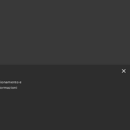
×
nzionamento e
nformazioni
Municipium
Accesso redazione
 Polverigi • Powered by
•