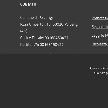
CONTATTI
Comune di Polverigi
Prenotaz
P.zza Umberto I,15, 60020 Polverigi
Segnalazi
(AN)
Leggi le 
Codice Fiscale: 00168450427
Richiesta
Partita IVA: 00168450427
Email:
protocollo@unionecastelli.it
PEC: comune.polverigi@pec.it
Questo sito 
Centralino Unico: +39 071909041
alla navig
RSS
Accessibilità
Privacy
Cookie
Mappa de