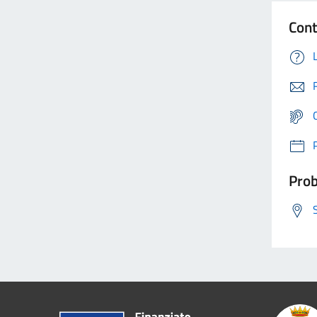
Cont
Prob