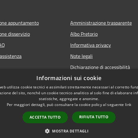
ione appuntamento
Amministrazione trasparente
one disservizio
Albo Pretorio
FAQ
Informativa privacy
 assistenza
Note legali
Dichiarazione di accessibilità
Informazioni sui cookie
web utilizza cookie tecnici e assimilati strettamente necessari al corretto fu
azione del sito, nonché un cookie tecnico analitico al solo fine di elaborare i
statistiche, aggregate e anonime.
Per maggiori dettagli, può consultare la cookie policy al seguente
link
RIFIUTA TUTTO
ACCETTA TUTTO
l sito
Copyright © 2026 • Comune di
MOSTRA DETTAGLI