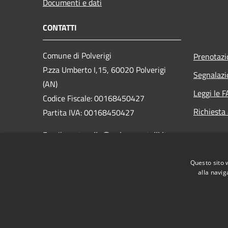
Documenti e dati
CONTATTI
Comune di Polverigi
Prenotaz
P.zza Umberto I,15, 60020 Polverigi
Segnalazi
(AN)
Leggi le 
Codice Fiscale: 00168450427
Richiesta
Partita IVA: 00168450427
Email:
protocollo@unionecastelli.it
PEC: comune.polverigi@pec.it
Questo sito 
Centralino Unico: +39 071909041
alla navig