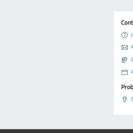
Cont
Prob