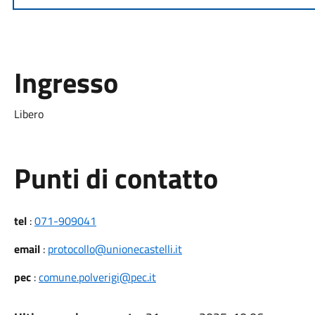
Ingresso
Libero
Punti di contatto
tel
:
071-909041
email
:
protocollo@unionecastelli.it
pec
:
comune.polverigi@pec.it