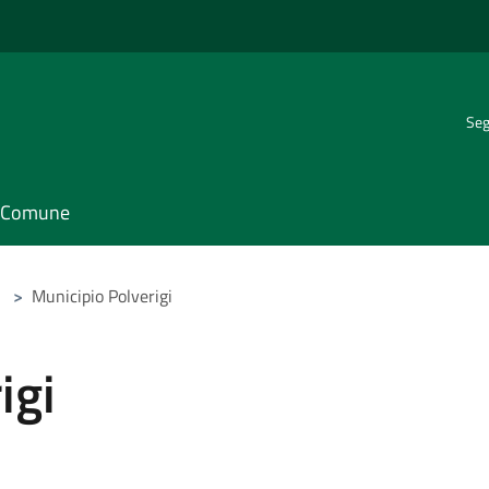
Seg
il Comune
>
Municipio Polverigi
igi