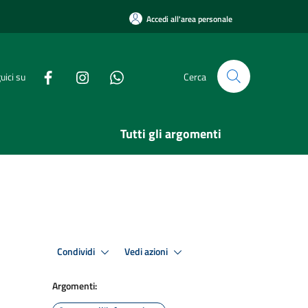
Accedi all'area personale
uici su
Cerca
Tutti gli argomenti
Condividi
Vedi azioni
Argomenti: