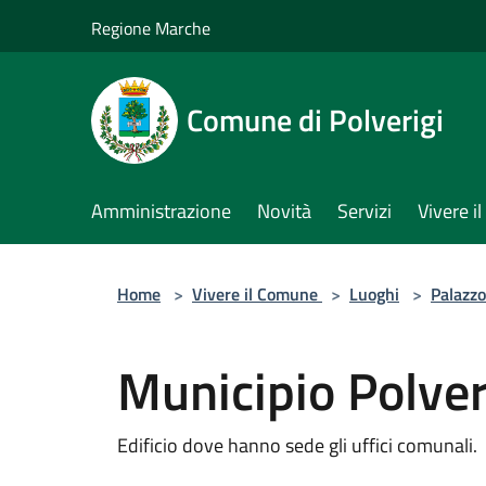
Salta al contenuto principale
Regione Marche
Comune di Polverigi
Amministrazione
Novità
Servizi
Vivere 
Home
>
Vivere il Comune
>
Luoghi
>
Palazzo
Municipio Polver
Edificio dove hanno sede gli uffici comunali.