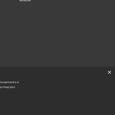
×
nzionamento e
nformazioni